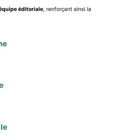
’équipe éditoriale
, renforçant ainsi la
ne
e
le